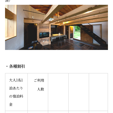
済）
・各種割引
大人1名1
ご利用
泊あたり
人数
の宿泊料
金